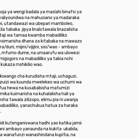
a ya wengi badala ya maslahi binafsi ya
 yaliyoundwa na mahusiano ya madaraka:
loni, utandawazi wa ubepari mamboleo,
Kila tabaka jipya linalotawala linazalisha
kataji wa tamaa kwamba mabadiliko
nayoimarisha dhana za kitabaka na mawazo
duni, mijini/vijijini, sisi/wao - ambayo
wa, mfumo dume, na umaarufu wa ulowezi
migogoro na mabadiliko ya tabia nchi
 kukaza mshikilio wao.
iwango cha kurudisha mtaji, uchaguzi,
a vizuizi wa kuunda mwelekeo wa uchumi wa
hafua hewa na kusababisha matumizi
ika kuimarisha na kuhalalisha hali ya
a tawala zilizopo, elimu pia ni uwanja
abadiliko, yanachukua hatua za haraka
.
i kutenganiswana hadhi yao katika jamii
dani ambayo yanaunda na kukita ukabila,
na wanafunzi wanashindana kupitia, na