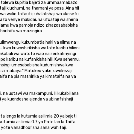
yotolewa kupitia bajeti za ummaamabazo
ji kiuchumi, na thamani ya pesa. Aina hii
 walio tofautii, uhalalishaji wa ukosefu
gazo yenye makidai, na ufuataji wa sheria
inadamu kwa pamoja ndizo zinazosababisha
haribifu wa mazingira.
 ulimwengu kukumbatia haki ya elimu na
kwa kuwashirikisha watoto karibu bilioni
akabali wa watoto wao na serikali nyingi
 karibu na kufanikisha hili. Kwa sehemu,
 msingi umesababisha kudumishwa kwa
mizi mabaya." Matokeo yake, uwekezaji
aifa na pia mashirika ya kimataifa na ya
i, na ustawi wa makampuni. Ili kukabiliana
i ya kuendesha ajenda ya ubinafsishaji
ta lengo la kutumia asilimia 20 ya bajeti
utumia asilimia 0.7 ya Pato lao la Taifa
 yote yanadhoofisha sana wahitaji.