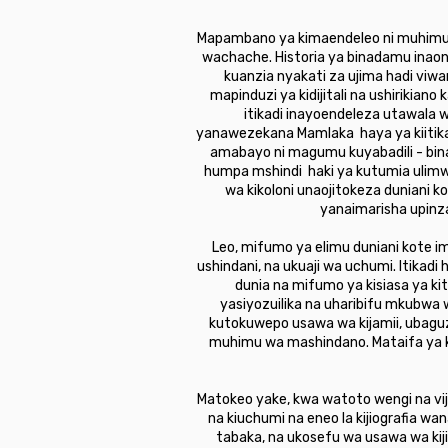
Mapambano ya kimaendeleo ni muhimu k
wachache. Historia ya binadamu inao
kuanzia nyakati za ujima hadi viwa
mapinduzi ya kidijitali na ushirikiano 
itikadi inayoendeleza utawala 
yanawezekana Mamlaka haya ya kiitikad
amabayo ni magumu kuyabadili - binada
humpa mshindi haki ya kutumia ulimw
wa kikoloni unaojitokeza duniani 
yanaimarisha upinza
Leo, mifumo ya elimu duniani kote 
ushindani, na ukuaji wa uchumi. Itikad
dunia na mifumo ya kisiasa ya k
yasiyozuilika na uharibifu mkubwa 
kutokuwepo usawa wa kijamii, ubaguz
muhimu wa mashindano. Mataifa ya k
Matokeo yake, kwa watoto wengi na vi
na kiuchumi na eneo la kijiografia w
tabaka, na ukosefu wa usawa wa kij