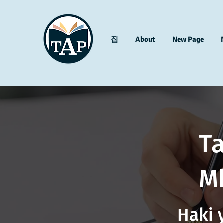
집
About
New Page
Ta
M
Haki 