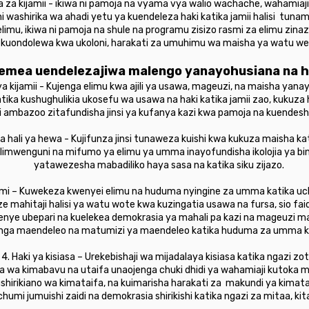
a za kijamii - ikiwa ni pamoja na vyama vya walio wachache, wahamiaj
washirika wa ahadi yetu ya kuendeleza haki katika jamii halisi tunamo
limu, ikiwa ni pamoja na shule na programu zisizo rasmi za elimu zina
 kuondolewa kwa ukoloni, harakati za umuhimu wa maisha ya watu w
egemea uendelezajiwa malengo yanayohusiana na 
 ya kijamii - Kujenga elimu kwa ajili ya usawa, mageuzi, na maisha yanay
atika kushughulikia ukosefu wa usawa na haki katika jamii zao, kukuza 
hi ambazoo zitafundisha jinsi ya kufanya kazi kwa pamoja na kuendesh
ya hali ya hewa - Kujifunza jinsi tunaweza kuishi kwa kukuza maisha kat
Ulimwenguni na mifumo ya elimu ya umma inayofundisha ikolojia ya b
yatawezesha mabadiliko haya sasa na katika siku zijazo.
umi – Kuwekeza kwenyei elimu na huduma nyingine za umma katika uch
mahitaji halisi ya watu wote kwa kuzingatia usawa na fursa, sio faida
enye ubepari na kuelekea demokrasia ya mahali pa kazi na mageuzi 
enga maendeleo na matumizi ya maendeleo katika huduma za umma kw
4. Haki ya kisiasa – Urekebishaji wa mijadalaya kisiasa katika ngazi zo
a wa kimabavu na utaifa unaojenga chuki dhidi ya wahamiaji kutoka 
hirikiano wa kimataifa, na kuimarisha harakati za makundi ya kimat
umi jumuishi zaidi na demokrasia shirikishi katika ngazi za mitaa, kita