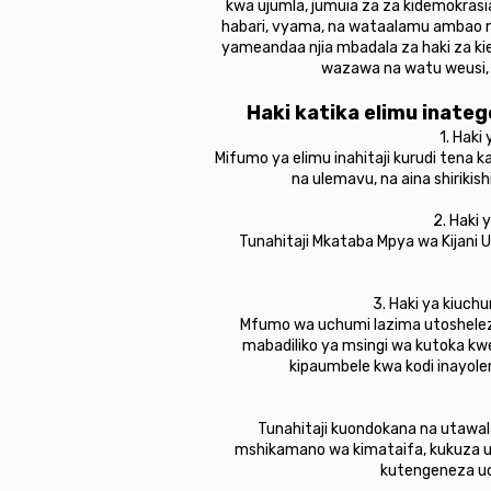
kwa ujumla, jumuia za za kidemokrasi
habari, vyama, na wataalamu ambao ni 
yameandaa njia mbadala za haki za kie
wazawa na watu weusi,
Haki katika elimu inat
1. Haki
Mifumo ya elimu inahitaji kurudi tena k
na ulemavu, na aina shirikis
2. Haki 
Tunahitaji Mkataba Mpya wa Kijani 
3. Haki ya kiuch
Mfumo wa uchumi lazima utosheleze 
mabadiliko ya msingi wa kutoka kw
kipaumbele kwa kodi inayol
Tunahitaji kuondokana na utawal
mshikamano wa kimataifa, kukuza us
kutengeneza uch