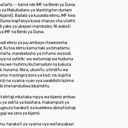
imataifa -- kama vile IMF na Benki ya Dunia
ra za Makubaliano ya Washington duniani
ijamii). Badala ya kusaidia elimu, IMF kwa
 Dunia inajifanya kuwa chanzo cha utafiti
i yake ya ubepari mamboleo. Ni wakati
a IMF na Benki ya Dunia.
hadi elimu ya juu ambayo itawezesha
te. Kutoa elimu kama haki ya binadamu
mataifa, marekebisho ya mfumo wa kodi,
mya na ushiriki wa watumiaji wa huduma
lazima iwe muhimu kiutamaduni na kukuza
 huruma, fikira, ubunifu, utimilifu wa
ma, mazingira bora ya kazi, na, kupitia
nzi na vyama vyao vya uwakilishi lazima
ki imetambuliwa kikamilifu.
i itahitaji mkataba mpya wa kijamii ambao
nyu ya sekta ya biashara, makampuni ya
ugeuza harakati za kuelekea ubinafsishaji
ji wa sera za kijamii.
mu, harakati za vyama vya wafanyakazi