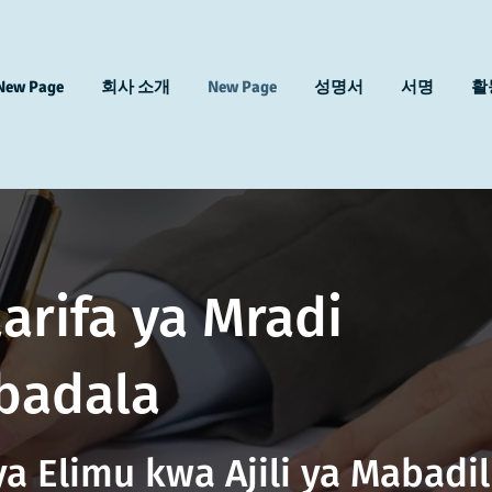
New Page
회사 소개
New Page
성명서
서명
활
arifa ya Mradi
badala
ya Elimu kwa Ajili ya Mabadil