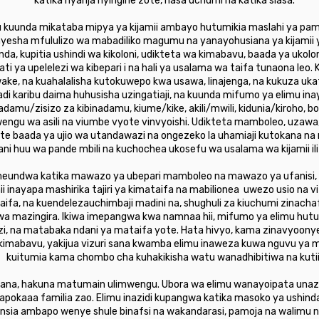
katika nyanja nyingine zote, hasa uchumi na katika siasa.
uunda mikataba mipya ya kijamii ambayo hutumikia maslahi ya pamoj
nyesha mfululizo wa mabadiliko magumu na yanayohusiana ya kijamii
nda, kupitia ushindi wa kikoloni, udikteta wa kimabavu, baada ya uko
kati ya upelelezi wa kibepari i na hali ya usalama wa taifa tunaona leo. 
wake, na kuahalalisha kutokuwepo kwa usawa, linajenga, na kukuza u
i karibu daima huhusisha uzingatiaji, na kuunda mifumo ya elimu i
mu/zisizo za kibinadamu, kiume/kike, akili/mwili, kidunia/kiroho, bora/
engu wa asili na viumbe vyote vinvyoishi. Udikteta mamboleo, uza
kote baada ya ujio wa utandawazi na ongezeko la uhamiaji kutokana na 
ni huu wa pande mbili na kuchochea ukosefu wa usalama wa kijamii ili
imeundwa katika mawazo ya ubepari mamboleo na mawazo ya ufanisi, k
i hii inayapa mashirika tajiri ya kimataifa na mabilionea uwezo usio n
itaifa, na kuendelezauchimbaji madini na, shughuli za kiuchumi zinac
wa mazingira. Ikiwa imepangwa kwa namnaa hii, mifumo ya elimu hutum
i, na matabaka ndani ya mataifa yote. Hata hivyo, kama zinavyoonyesh
imabavu, yakijua vizuri sana kwamba elimu inaweza kuwa nguvu ya m
kuitumia kama chombo cha kuhakikisha watu wanadhibitiwa na kutii
jana, hakuna matumain ulimwengu. Ubora wa elimu wanayoipata unazid
anapokaaa familia zao. Elimu inazidi kupangwa katika masoko ya ushin
insia ambapo wenye shule binafsi na wakandarasi, pamoja na walimu 