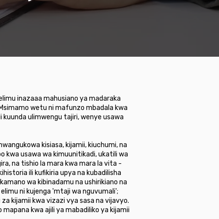
 kielimu inazaaa mahusiano ya madaraka
. Msimamo wetu ni mafunzo mbadala kwa
li kuunda ulimwengu tajiri, wenye usawa
angukowa kisiasa, kijamii, kiuchumi, na
o kwa usawa wa kimuunitikadi, ukatili wa
a, na tishio la mara kwa mara la vita -
toria ili kufikiria upya na kubadilisha
kamano wa kibinadamu na ushirikiano na
imu ni kujenga 'mtaji wa nguvumali';
a kijamii kwa vizazi vya sasa na vijavyo.
apana kwa ajili ya mabadiliko ya kijamii