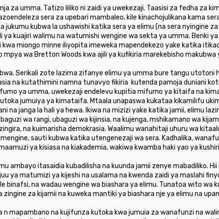
nja za umma. Tatizo liliko ni zaidi ya uwekezaji. Taasisi za fedha za k
nazoendeleza sera za upebari mambaleo, kile kinachojulikana kama se
 jukumu kubwa la ushawishi katika sera ya elimu (na sera nyingine za k
ili ya kuajiri walimu na watumishi wengine wa sekta ya umma. Benki ya
i kwa miongo minne iliyopita imeweka mapendekezo yake katika itikad
pya wa Bretton Woods kwa ajili ya kufikiria marekebisho makubwa y
wa. Serikali zote lazima zifanye elimu ya umma bure tangu utotoni 
rasia na kutathimini namna tunavyo fikiria kutenda pamoja duniani ko
 mifumo ya umma, uwekezaji endelevu kupitia mifumo ya kitaifa na ki
utoka jumuiya ya kimataifa. Mtaala unapaswa kukataa kikamilifu uki
ni na janga la hali ya hewa. Ikiwa na mizizi yake katika jamii, elimu 
aguzi wa rangi, ubaguzi wa kijinsia, na kujenga, mshikamano wa kijamii,
azingira, na kuimarisha demokrasia. Waalimu wanahitaji uhuru wa kitaalu
engine, sauti kubwa katika utengenezaji wa sera. Kadhalika, wanafu
 maamuzi ya kisiasa na kiakademia, wakiwa kwamba haki yao ya kushiri
mu ambayo itasaidia kubadilisha na kuunda jamii zenye mabadiliko. Hi
 juu ya matumizi ya kijeshi na usalama na kwenda zaidi ya maslahi fi
le binafsi, na wadau wengine wa biashara ya elimu. Tunatoa wito wa k
zingine za kijamii na kuweka mantiki ya biashara nje ya elimu na upanga
 n mapambano na kujifunza kutoka kwa jumuia za wanafunzi na wali