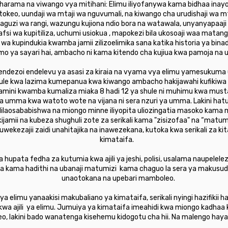
arama na viwango vya mitihani: Elimu iliyofanywa kama bidhaa ina
okeo, uundaji wa mtaji wa nguvumali, na kiwango cha urudishaji wa mta
uzi wa rangi, wazungu kujiona ndio bora na watawala, unyanyapaaji wa
fsi wa kupitiliza, uchumi usiokua , mapokezi bila ukosoaji waa matan
 wa kupindukia kwamba jamii zilizoelimika sana katika historia ya b
 ya sayari hai, ambacho ni kama kitendo cha kujiua kwa pamoja na u
ekendezoi endelevu ya asasi za kiraia na vyama vya elimu yamesukuma
le kwa lazima kumepanua kwa kiwango ambacho hakijawahi kufikiwa – 
zinaamini kwamba kumaliza miaka 8 hadi 12 ya shule ni muhimu kwa must
 umma kwa watoto wote na vijana ni sera nzuri ya umma. Lakini hatupo
laosababishwa na miongo minne iliyopita uliozingatia masoko kama
jamii na kubeza shughuli zote za serikali kama "zisizofaa" na “matu
kezajii zaidi unahitajika na inawezekana, kutoka kwa serikali za kit
kimataifa.
hupata fedha za kutumia kwa ajili ya jeshi, polisi, usalama naupelelez
uhaba kama hadithi na ubanaji matumizi kama chaguo la sera ya makusud
unaotokana na upebari mamboleo.
a elimu yanaakisi makubaliano ya kimataifa, serikali nyingi hazifikii ha
a kwa ajili ya elimu. Jumuiya ya kimataifa imeahidi kwa miongo kadhaa k
 lakini bado wanatenga kisehemu kidogotu cha hii. Na malengo haya