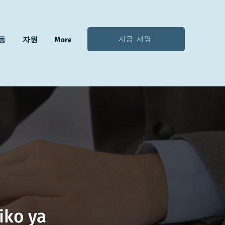
지금 서명
동
자원
More
iko ya