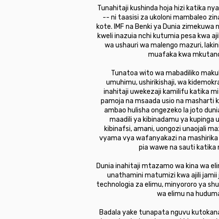
Tunahitaji kushinda hoja hizi katika nya
-- ni taasisi za ukoloni mambaleo zi
kote. IMF na Benki ya Dunia zimekuwa na
kweli inazuia nchi kutumia pesa kwa aj
wa ushauri wa malengo mazuri, lakin
muafaka kwa mkutano m
Tunatoa wito wa mabadiliko makub
umuhimu, ushirikishaji, wa kidemok
inahitaji uwekezaji kamilifu katika
pamoja na msaada usio na masharti k
ambao hulisha ongezeko la joto dunia
maadili ya kibinadamu ya kupinga ub
kibinafsi, amani, uongozi unaojali m
vyama vya wafanyakazi na mashirika m
pia wawe na sauti katika
Dunia inahitaji mtazamo wa kina wa eli
unathamini matumizi kwa ajili jamii
technologia za elimu, minyororo ya shu
wa elimu na huduma 
Badala yake tunapata nguvu kutokana