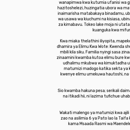
wanapimwa kwa kutumia ufanisi wa gh
hazitoshelezi, huzingatia ubora wa mat
inaimarisha matabakaya binadamu, ubag
wa usawa wa kiuchumi na kisiasa, ubina
za kimabavu. Tokeo lake moja ni utata
kuanguka kwa mifumo
Kwa miaka thelathini iliyopita, map
dhamira ya Elimu Kwa Wote: Kwenda shu
mbili kila siku. Familia nyingi sasa 
zinaamini kwamba kutoa elimu bure kwa
udhalimu mkubwa wa kimuktadha uli
matumizi madogo katika sekta ya ki
kwenye elimu umekuwa hautoshi, na uwe
Sio kwamba hakuna pesa; serikali daima 
na itikadi hii, ni lazima tufichue 
Wakati malengo ya matumizi kwa ajili y
zao na asilimia 6 ya Pato lao la Taif
kama Msaada Rasmi wa Maendeleo,