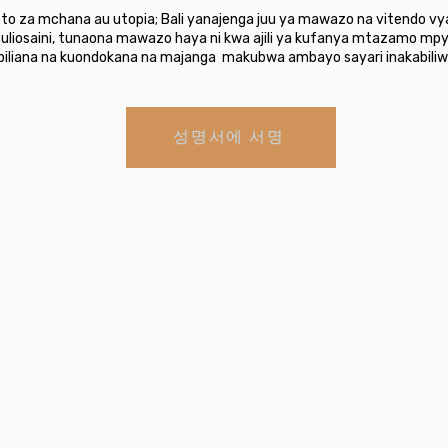
oto za mchana au utopia; Bali yanajenga juu ya mawazo na vitendo 
 tuliosaini, tunaona mawazo haya ni kwa ajili ya kufanya mtazamo mpy
biliana na kuondokana na majanga makubwa ambayo sayari inakabiliw
성명서에 서명