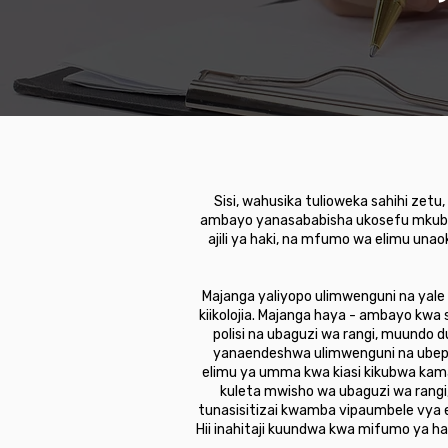
Sisi, wahusika tulioweka sahihi zet
ambayo yanasababisha ukosefu mkubw
ajili ya haki, na mfumo wa elimu una
Majanga yaliyopo ulimwenguni na yale
kiikolojia. Majanga haya - ambayo kwa
polisi na ubaguzi wa rangi, muundo d
yanaendeshwa ulimwenguni na ubepari 
elimu ya umma kwa kiasi kikubwa kam
kuleta mwisho wa ubaguzi wa rangi
tunasisitizai kwamba vipaumbele vya el
Hii inahitaji kuundwa kwa mifumo ya h