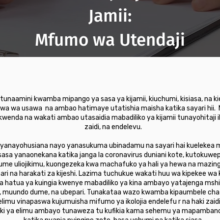
Jamii:
Mfumo wa Utendaji
u, tunaamini kwamba mipango ya sasa ya kijamii, kiuchumi, kisiasa, na
a wa usawa na ambao hatimaye utatishia maisha katika sayari hii
okwenda na wakati ambao utasaidia mabadiliko ya kijamii tunayohitaji i
zaidi, na endelevu.
 yanayohusiana nayo yanasukuma ubinadamu na sayari hai kuelekea mw
 sasa yanaonekana katika janga la coronavirus duniani kote, kutokuwep
ume uliojikimu, kuongezeka kwa machafuko ya hali ya hewa na mazingir
na harakati za kijeshi. Lazima tuchukue wakati huu wa kipekee wa kihis
a hatua ya kuingia kwenye mabadiliko ya kina ambayo yatajenga mshi
, muundo dume, na ubepari. Tunakataa wazo kwamba kipaumbele cha el
imu vinapaswa kujumuisha mifumo ya ikolojia endelefu r na haki zaidi z
aki ya elimu ambayo tunaweza tu kufikia kama sehemu ya mapambano m